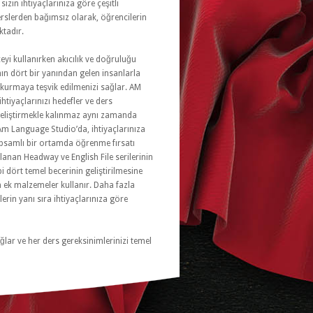
zin ihtiyaçlarınıza göre çeşitli
rslerden bağımsız olarak, öğrencilerin
ktadır.
zceyi kullanırken akıcılık ve doğruluğu
nın dört bir yanından gelen insanlarla
m kurmaya teşvik edilmenizi sağlar. AM
tiyaçlarınızı hedefler ve ders
 geliştirmekle kalınmaz aynı zamanda
 Am Language Studio’da, ihtiyaçlarınıza
 kapsamlı bir ortamda öğrenme fırsatı
lanan Headway ve English File serilerinin
 dört temel becerinin geliştirilmesine
n ek malzemeler kullanır. Daha fazla
rin yanı sıra ihtiyaçlarınıza göre
ğlar ve her ders gereksinimlerinizi temel